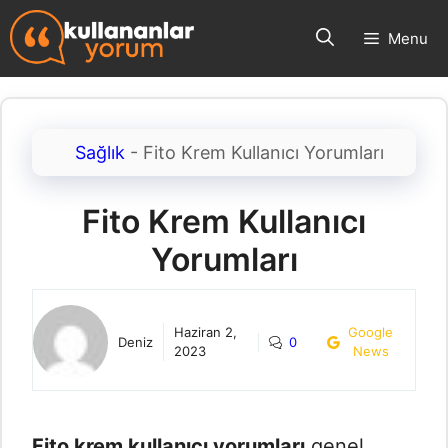
İçeriğe
Menu
atla
Sağlık
-
Fito Krem Kullanıcı Yorumları
Fito Krem Kullanıcı
Yorumları
Haziran 2,
Google
Deniz
0
2023
News
Fito krem kullanıcı yorumları
genel