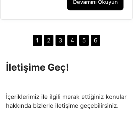
Devamını Okuyun
Sayfa
Sayfa
Sayfa
Sayfa
Sayfa
Sayfa
1
2
3
4
5
6
İletişime Geç!
İçeriklerimiz ile ilgili merak ettiğiniz konular
hakkında bizlerle iletişime geçebilirsiniz.