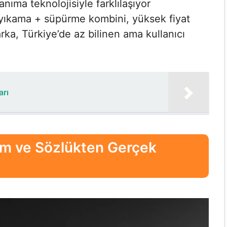
nıma teknolojisiyle farklılaşıyor
ıkama + süpürme kombini, yüksek fiyat
a, Türkiye’de az bilinen ama kullanıcı
arı
rum ve Sözlükten Gerçek