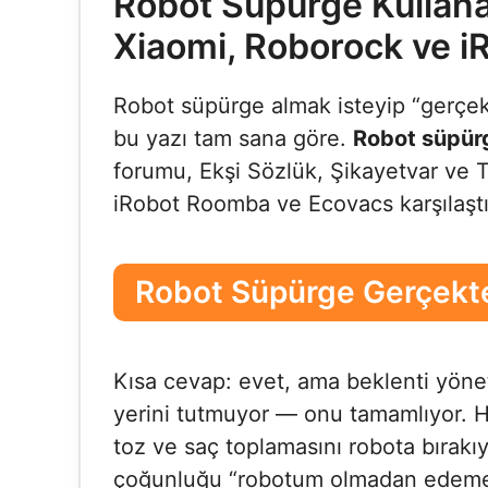
Robot Süpürge Kullana
Xiaomi, Roborock ve i
Robot süpürge almak isteyip “gerçek
bu yazı tam sana göre.
Robot süpürg
forumu, Ekşi Sözlük, Şikayetvar ve 
iRobot Roomba ve Ecovacs karşılaştı
Robot Süpürge Gerçekte
Kısa cevap: evet, ama beklenti yöne
yerini tutmuyor — onu tamamlıyor. Ha
toz ve saç toplamasını robota bırakı
çoğunluğu “robotum olmadan edemez