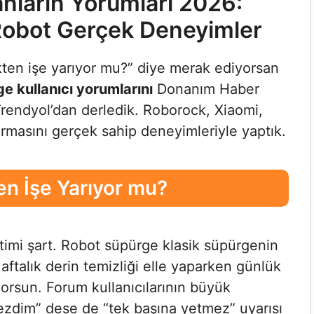
nların Yorumları 2026:
Robot Gerçek Deneyimler
ten işe yarıyor mu?” diye merak ediyorsan
e kullanıcı yorumlarını
Donanım Haber
Trendyol’dan derledik. Roborock, Xiaomi,
rmasını gerçek sahip deneyimleriyle yaptık.
n İşe Yarıyor mu?
timi şart. Robot süpürge klasik süpürgenin
ftalık derin temizliği elle yaparken günlük
yorsun. Forum kullanıcılarının büyük
dim” dese de “tek başına yetmez” uyarısı