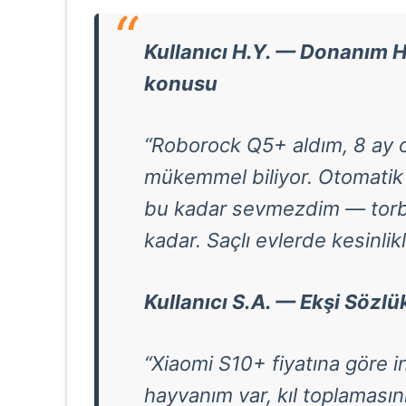
Kullanıcı H.Y. — Donanım H
konusu
“Roborock Q5+ aldım, 8 ay ol
mükemmel biliyor. Otomatik
bu kadar sevmezdim — torbay
kadar. Saçlı evlerde kesinlik
Kullanıcı S.A. — Ekşi Sözlü
“Xiaomi S10+ fiyatına göre ina
hayvanım var, kıl toplamasın