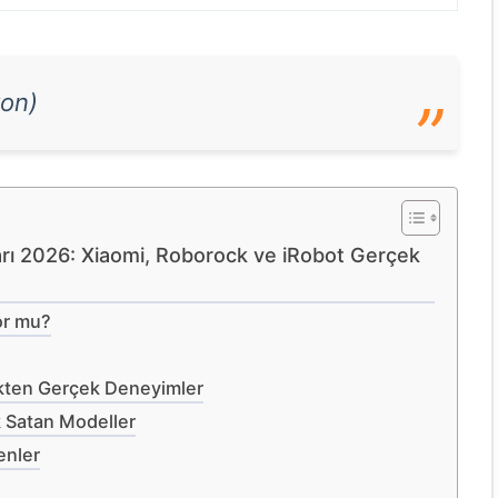
yon)
rı 2026: Xiaomi, Roborock ve iRobot Gerçek
or mu?
ükten Gerçek Deneyimler
k Satan Modeller
enler