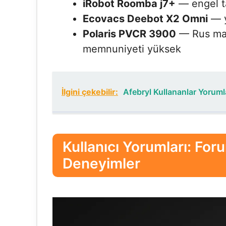
iRobot Roomba j7+
— engel ta
Ecovacs Deebot X2 Omni
— y
Polaris PVCR 3900
— Rus mark
memnuniyeti yüksek
İlgini çekebilir:
Afebryl Kullananlar Yoruml
Kullanıcı Yorumları: Fo
Deneyimler