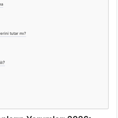
ma
rini tutar mı?
lı?