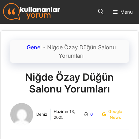
İçeriğe
Menu
atla
Genel
-
Niğde Özay Düğün Salonu
Yorumları
Niğde Özay Düğün
Salonu Yorumları
Haziran 13,
Google
Deniz
0
2025
News