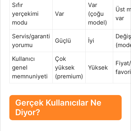
Sıfır
Var
Üst m
yerçekimi
Var
(çoğu
var
modu
model)
Servis/garanti
Deği
Güçlü
İyi
yorumu
(mode
Kullanıcı
Çok
Fiyat
genel
yüksek
Yüksek
favori
memnuniyeti
(premium)
Gerçek Kullanıcılar Ne
Diyor?