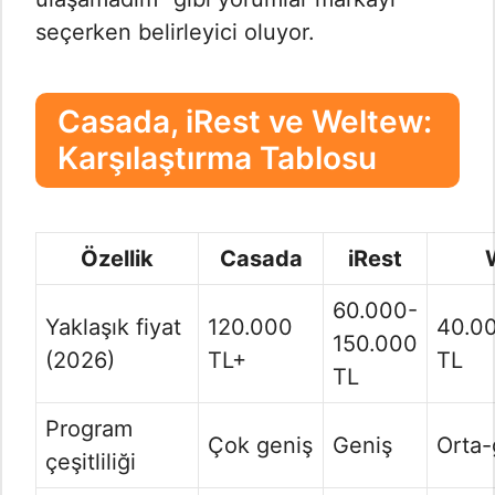
seçerken belirleyici oluyor.
Casada, iRest ve Weltew:
Karşılaştırma Tablosu
Özellik
Casada
iRest
60.000-
Yaklaşık fiyat
120.000
40.0
150.000
(2026)
TL+
TL
TL
Program
Çok geniş
Geniş
Orta-
çeşitliliği