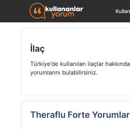
İçeriğe
Kulla
atla
İlaç
Türkiye’de kullanılan ilaçlar hakkında
yorumlarını bulabilirsiniz.
Theraflu Forte Yorumla