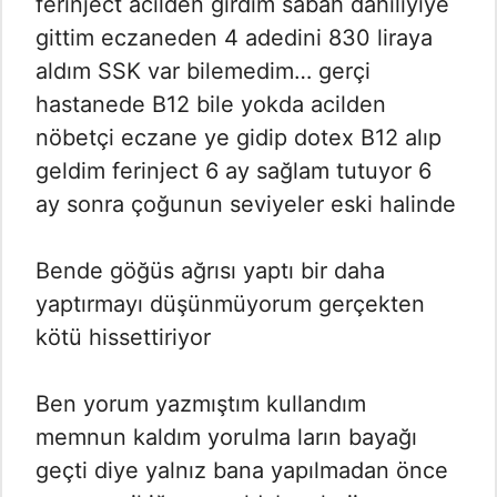
ferinject acilden girdim sabah dahiliyiye
gittim eczaneden 4 adedini 830 liraya
aldım SSK var bilemedim… gerçi
hastanede B12 bile yokda acilden
nöbetçi eczane ye gidip dotex B12 alıp
geldim ferinject 6 ay sağlam tutuyor 6
ay sonra çoğunun seviyeler eski halinde
Bende göğüs ağrısı yaptı bir daha
yaptırmayı düşünmüyorum gerçekten
kötü hissettiriyor
Ben yorum yazmıştım kullandım
memnun kaldım yorulma ların bayağı
geçti diye yalnız bana yapılmadan önce