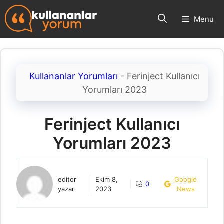
İçeriğe
Menu
atla
Kullananlar Yorumları
-
Ferinject Kullanıcı
Yorumları 2023
Ferinject Kullanıcı
Yorumları 2023
editor
Ekim 8,
Google
0
yazar
2023
News