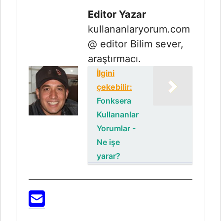
Editor Yazar
kullananlaryorum.com
@ editor Bilim sever,
araştırmacı.
İlgini
çekebilir:
Fonksera
Kullananlar
Yorumlar -
Ne işe
yarar?