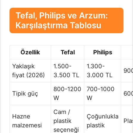
Tefal, Philips ve Arzum:
Karşılaştırma Tablosu
Özellik
Tefal
Philips
Yaklaşık
1.500-
1.300-
90
fiyat (2026)
3.500 TL
3.000 TL
800-1200
700-1000
Tipik güç
60
W
W
Cam /
Hazne
Çoğunlukla
plastik
Pla
malzemesi
plastik
seçeneği