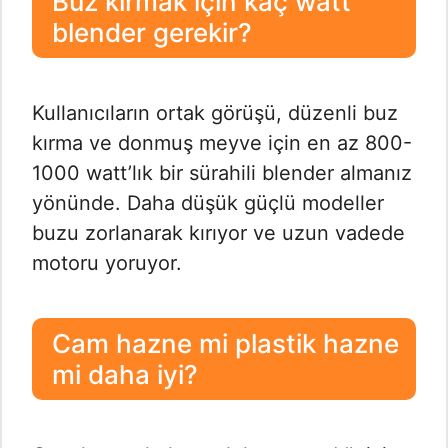
Buz kırmak için kaç watt
blender gerekir?
Kullanıcıların ortak görüşü, düzenli buz
kırma ve donmuş meyve için en az 800-
1000 watt’lık bir sürahili blender almanız
yönünde. Daha düşük güçlü modeller
buzu zorlanarak kırıyor ve uzun vadede
motoru yoruyor.
Cam hazne mi plastik hazne
mi daha iyi?