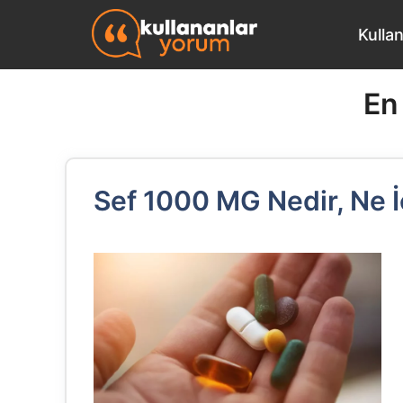
İçeriğe
Kulla
atla
En
Sef 1000 MG Nedir, Ne İçi